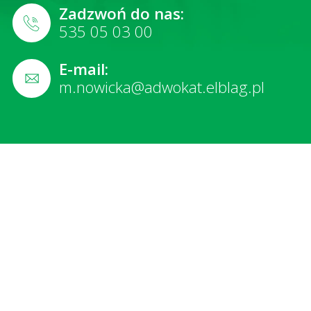
Zadzwoń do nas:
535 05 03 00
E-mail:
m.nowicka@adwokat.elblag.pl