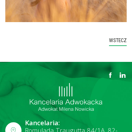
WSTECZ
Kancelaria:
Romulada Traugutta 84/1A, 82-