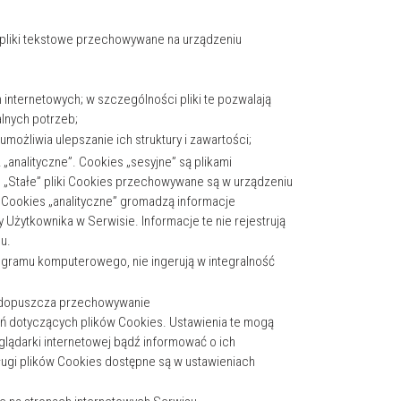
i pliki tekstowe przechowywane na urządzeniu
 internetowych; w szczególności pliki te pozwalają
lnych potrzeb;
możliwia ulepszanie ich struktury i zawartości;
„analityczne”. Cookies „sesyjne” są plikami
„Stałe” pliki Cookies przechowywane są w urządzeniu
 Cookies „analityczne” gromadzą informacje
ty Użytkownika w Serwisie. Informacje te nie rejestrują
u.
rogramu komputerowego, nie ingerują w integralność
e dopuszcza przechowywanie
 dotyczących plików Cookies. Ustawienia te mogą
lądarki internetowej bądź informować o ich
gi plików Cookies dostępne są w ustawieniach