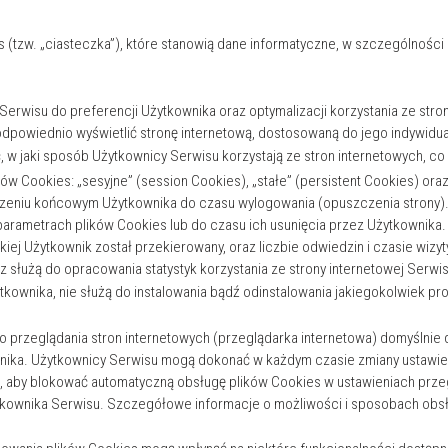
 (tzw. „ciasteczka”), które stanowią dane informatyczne, w szczególnośc
erwisu do preferencji Użytkownika oraz optymalizacji korzystania ze stron
dpowiednio wyświetlić stronę internetową, dostosowaną do jego indywidua
 w jaki sposób Użytkownicy Serwisu korzystają ze stron internetowych, co u
w Cookies: „sesyjne” (session Cookies), „stałe” (persistent Cookies) oraz 
eniu końcowym Użytkownika do czasu wylogowania (opuszczenia strony). 
rametrach plików Cookies lub do czasu ich usunięcia przez Użytkownika.
jakiej Użytkownik został przekierowany, oraz liczbie odwiedzin i czasie wizy
służą do opracowania statystyk korzystania ze strony internetowej Serwis
ytkownika, nie służą do instalowania bądź odinstalowania jakiegokolwiek p
 przeglądania stron internetowych (przeglądarka internetowa) domyślni
ika. Użytkownicy Serwisu mogą dokonać w każdym czasie zmiany ustawień
, aby blokować automatyczną obsługę plików Cookies w ustawieniach przeg
ownika Serwisu. Szczegółowe informacje o możliwości i sposobach obsłu