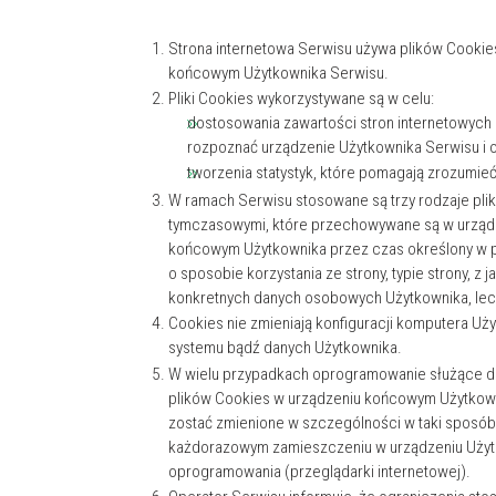
Strona internetowa Serwisu używa plików Cookies
końcowym Użytkownika Serwisu.
Pliki Cookies wykorzystywane są w celu:
dostosowania zawartości stron internetowych S
rozpoznać urządzenie Użytkownika Serwisu i o
tworzenia statystyk, które pomagają zrozumieć,
W ramach Serwisu stosowane są trzy rodzaje plikó
tymczasowymi, które przechowywane są w urządz
końcowym Użytkownika przez czas określony w pa
o sposobie korzystania ze strony, typie strony, z 
konkretnych danych osobowych Użytkownika, lecz 
Cookies nie zmieniają konfiguracji komputera Uż
systemu bądź danych Użytkownika.
W wielu przypadkach oprogramowanie służące do
plików Cookies w urządzeniu końcowym Użytkown
zostać zmienione w szczególności w taki sposób
każdorazowym zamieszczeniu w urządzeniu Użytk
oprogramowania (przeglądarki internetowej).