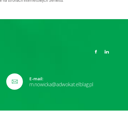
e na stronach internetowych Serwisu.
E-mail:
m.nowicka@adwokat.elblag.pl