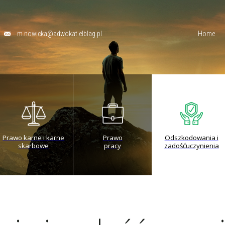
m.nowicka@adwokat.elblag.pl
Home
Prawo karne i karne
Prawo
Odszkodowania i
skarbowe
pracy
zadośćuczynienia