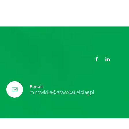
E-mail:
m.nowicka@adwokat.elblag.pl