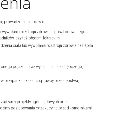
enia
się prowadzeniem spraw o:
ub wywołania rozstroju zdrowia u poszkodowanego
ników, czy też błędami lekarskimi,
zenia ciała lub wywołania rozstroju zdrowia nastąpiła
zonego pojazdu oraz wynajmu auta zastępczego,
 w przypadku skazania sprawcy przestępstwa,
rządzamy projekty ugód sądowych oraz
adzimy postępowania egzekucyjne przed komornikami