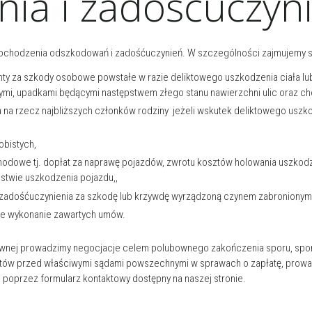
ia i zadośćuczyni
dochodzenia odszkodowań i zadośćuczynień. W szczególności zajmujemy 
enty za szkody osobowe powstałe w razie deliktowego uszkodzenia ciała l
, upadkami będącymi następstwem złego stanu nawierzchni ulic oraz chod
na rzecz najbliższych członków rodziny jeżeli wskutek deliktowego uszkod
obistych,
odowe tj. dopłat za naprawę pojazdów, zwrotu kosztów holowania uszkod
twie uszkodzenia pojazdu,,
 zadośćuczynienia za szkodę lub krzywdę wyrządzoną czynem zabronionym
te wykonanie zawartych umów.
rawnej prowadzimy negocjacje celem polubownego zakończenia sporu, spo
entów przed właściwymi sądami powszechnymi w sprawach o zapłatę, prow
poprzez formularz kontaktowy dostępny na naszej stronie.