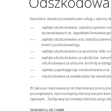
Odszkodowan
Kancelaria świadczy kompleksowe usługi z zakresu 
zapłatę odszkodowania, zadośćuczynienia i r
spowodowanych np. wypadkami komunikacyjnymi
zapłatę odszkodowania oraz zadośćuczynienia 
śmierć poszkodowanego,
zapłatę odszkodowania za naruszenie dóbr os
zapłatę odszkodowania za szkody tzw. samoch
odszkodowania za utracone dochody w następs
zapłatę uzupełniającego odszkodowania oraz
odszkodowania za niewykonanie lub nienależy
W zakresie realizowanej przez Kancelarię pomocy p
pozasądowych, reprezentujemy interesy naszych kli
sądowymi. Zachęcamy do kontaktu telefonicznego lub 
SKONTAKTUJ SIĘ Z NAMI