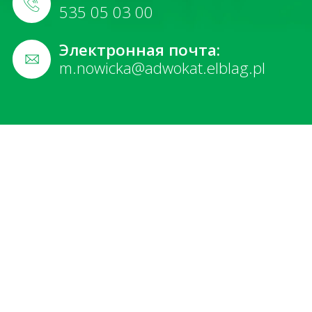
535 05 03 00
Электронная почта:
m.nowicka@adwokat.elblag.pl