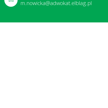
m.nowicka@adwokat.elblag.pl